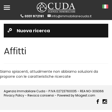
Toggle
navigation
0331 972191
info@immobiliarecuda.it
Nuova ricerca
Affitti
Siamo spiacenti, attualmente non abbiamo soluzioni da
proporre con le caratteristiche ricercate
Agenzia Immobiliare Cuda - P.IVA 02723760035 - REA NO-309366
Privacy Policy
-
Revoca consensi
- Powered by
Miogest.com