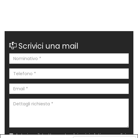
Scrivici una mail
Nominativo
*
Telefono
*
Email
*
Dettagli
richiesta
*
Autorizzo il trattamento dei miei dati personali in