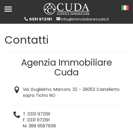
Toggle
navigation
0331 972191
info@immobiliarecuda.it
Contatti
Agenzia Immobiliare
Cuda
Via Guglielmo Marconi, 32 - 28053 Castelletto
sopra Ticino NO
T. 0331 972191
F. 0331 972191
M. 388 6587608