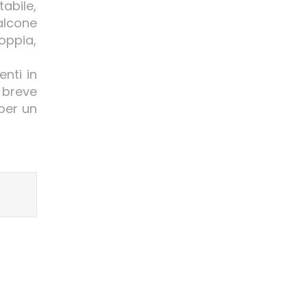
abile,
alcone
oppia,
nti in
 breve
per un