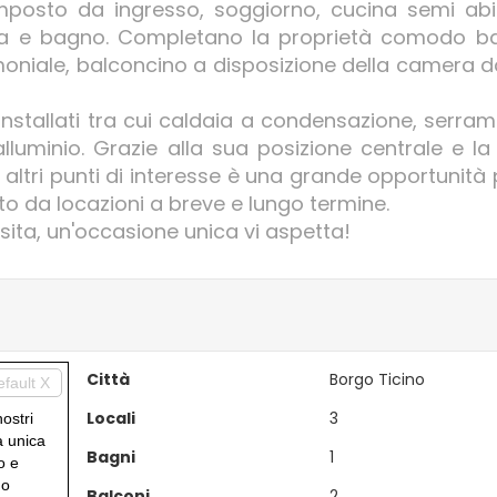
posto da ingresso, soggiorno, cucina semi abit
a e bagno. Completano la proprietà comodo b
moniale, balconcino a disposizione della camera d
nstallati tra cui caldaia a condensazione, serrame
luminio. Grazie alla sua posizione centrale e la
 altri punti di interesse è una grande opportunità 
o da locazioni a breve e lungo termine.
sita, un'occasione unica vi aspetta!
Città
Borgo Ticino
efault X
Locali
3
nostri
a unica
Bagni
1
o e
uo
Balconi
2