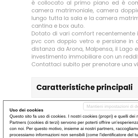
è collocato al primo piano ed è com
camera matrimoniale, camera doppi
lungo tutta la sala e la camera matri
cantina e box auto.
Dotato di vari comfort recentemente i
pvc con doppio vetro e persiane in al
distanza da Arona, Malpensa, il Lago e
investimento immobiliare con un reddit
Contattaci subito per prenotare una vi
Caratteristiche principali
Codice
AP 344
Mantieni impostazioni di d
Uso dei cookies
Categoria
Appartamento
Questo sito fa uso di cookies. I nostri cookies (propri) e quelli dei 
Partners (cookies di terzi) servono per poterti offrire un'esperienz
Camere
2
con noi. Per questo motivo, insieme ai nostri partners, raccogliam
processiamo informazioni non sensibili (come l'identificatore del t
Mq
80