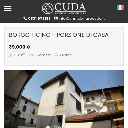
Toggle
navigation
0331 972191
info@immobiliarecuda.it
BORGO TICINO - PORZIONE DI CASA
39.000 €
2
190 m
3 Camere
3 Bagni
Previous
Next