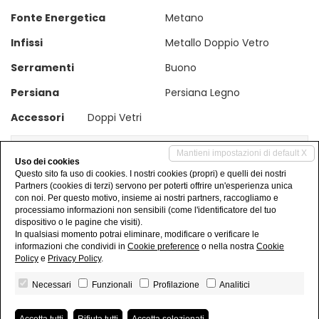
Fonte Energetica
Metano
Infissi
Metallo Doppio Vetro
Serramenti
Buono
Persiana
Persiana Legno
Accessori
Doppi Vetri
Social Networks
Mantieni impostazioni di default X
Uso dei cookies
Questo sito fa uso di cookies. I nostri cookies (propri) e quelli dei nostri
Partners (cookies di terzi) servono per poterti offrire un'esperienza unica
Condividi su Facebook
con noi. Per questo motivo, insieme ai nostri partners, raccogliamo e
processiamo informazioni non sensibili (come l'identificatore del tuo
dispositivo o le pagine che visiti).
Condividi su Twitter
In qualsiasi momento potrai eliminare, modificare o verificare le
informazioni che condividi in
Cookie preference
o nella nostra
Cookie
Policy
e
Privacy Policy
.
Necessari
Funzionali
Profilazione
Analitici
Agenzia Immobiliare Cuda - P.IVA 02723760035 - REA NO-309366
Privacy Policy
-
Revoca consensi
- Powered by
Miogest.com